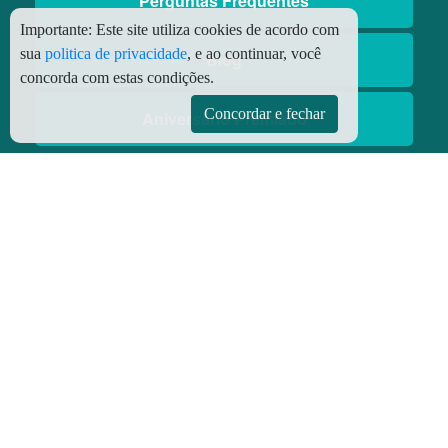
Perguntas Frequentes
Importante:
Este site utiliza cookies de acordo com
sua
politica de privacidade
, e ao continuar, você
Blog
concorda com estas condições.
Concordar e fechar
Aniversário Premiado
Aplicativos
Aplicativo Preço do Gás
© Copyright
2026 - Todos os direitos reservados